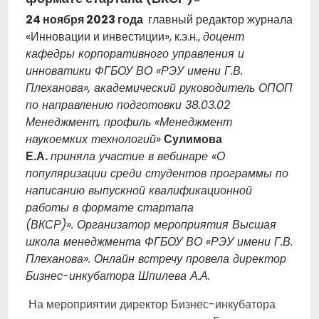
24 ноября 2023 года
главный редактор журнала
«Инновации и инвестиции», к.э.н.,
доцент
кафедры корпоративного управления и
инноватики ФГБОУ ВО «РЭУ имени Г.В.
Плеханова», академический руководитель ОПОП
по направлению подготовки 38.03.02
Менеджмент, профиль «Менеджмент
наукоемких технологий»
Сулимова
Е.А.
приняла участие в вебинаре «О
популяризации среди студентов программы по
написанию выпускной квалификационной
работы в формате стартапа
(ВКСР)». Организатор мероприятия Высшая
школа менеджмента
ФГБОУ ВО «РЭУ имени Г.В.
Плеханова
». Онлайн встречу провела директор
Бизнес-инкубатора Шпилева А.А.
На мероприятии директор Бизнес-инкубатора